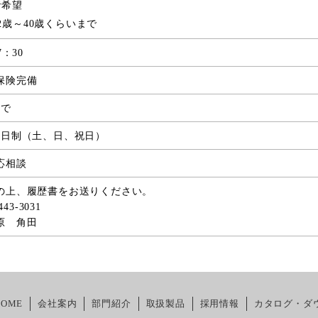
者希望
2歳～40歳くらいまで
7：30
保険完備
まで
2日制（土、日、祝日）
応相談
の上、履歴書をお送りください。
443-3031
原 角田
HOME
会社案内
部門紹介
取扱製品
採用情報
カタログ・ダ