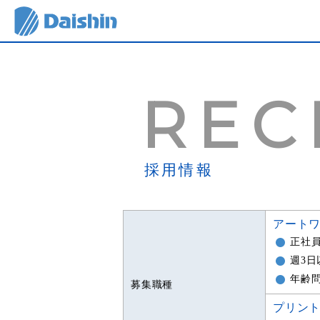
REC
採用情報
アートワ
正社
週3
年齢
募集職種
プリン