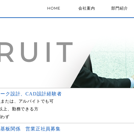
COMPANY
HOME
HOME
会社案内
SECTION
部門紹介
PROFILE
RUIT
ーク設計、CAD設計経験者
員または、アルバイトでも可
日以上、勤務できる方
問わず
ト基板関係 営業正社員募集