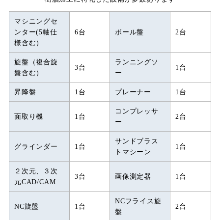
マシニングセ
ンター(5軸仕
6台
ボール盤
2台
様含む）
旋盤（複合旋
ランニングソ
3台
1台
盤含む）
ー
昇降盤
1台
プレーナー
1台
コンプレッサ
面取り機
1台
2台
ー
サンドブラス
グラインダー
1台
1台
トマシーン
２次元、３次
3台
画像測定器
1台
元CAD/CAM
NCフライス旋
NC旋盤
1台
2台
盤