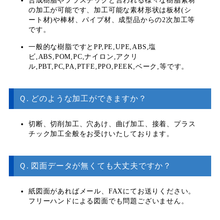
合成樹脂やプラスチックと言われる様々な樹脂素材
の加工が可能です、加工可能な素材形状は板材(シ
ート材)や棒材、パイプ材、成型品からの2次加工等
です。
一般的な樹脂ですとPP,PE,UPE,ABS,塩
ビ,ABS,POM,PC,ナイロン,アクリ
ル,PBT,PC,PA,PTFE,PPO,PEEK,ベーク,等です。
Ｑ. どのような加工ができますか？
切断、切削加工、穴あけ、曲げ加工、接着、プラス
チック加工全般をお受けいたしております。
Ｑ. 図面データが無くても大丈夫ですか？
紙図面があればメール、FAXにてお送りください。
フリーハンドによる図面でも問題ございません。